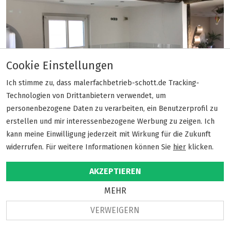
Cookie Einstellungen
Ich stimme zu, dass malerfachbetrieb-schott.de Tracking-
Technologien von Drittanbietern verwendet, um
personenbezogene Daten zu verarbeiten, ein Benutzerprofil zu
erstellen und mir interessenbezogene Werbung zu zeigen. Ich
29.01.2018
kann meine Einwilligung jederzeit mit Wirkung für die Zukunft
Küchenrenovierung in einem Fachwerkbau
widerrufen. Für weitere Informationen können Sie
hier
klicken.
AKZEPTIEREN
Hier wurde zuerst alles an alten Materialien
abgetragen , die Wand wieder begradigt. Zu guter
MEHR
letzt habe ich die Wand verputz und gestrichen.
VERWEIGERN