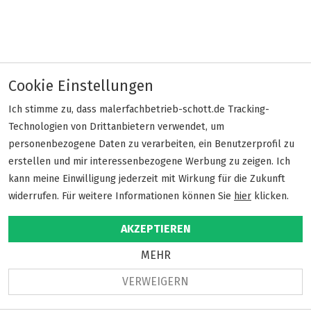
Cookie Einstellungen
Unsere Bewertungen
Ich stimme zu, dass malerfachbetrieb-schott.de Tracking-
Technologien von Drittanbietern verwendet, um
personenbezogene Daten zu verarbeiten, ein Benutzerprofil zu
erstellen und mir interessenbezogene Werbung zu zeigen. Ich
M. G.
kann meine Einwilligung jederzeit mit Wirkung für die Zukunft
vor 5 Jahren
widerrufen. Für weitere Informationen können Sie
hier
klicken.
AKZEPTIEREN
MEHR
VERWEIGERN
Hervorragende Firma mit nettem Inhaber. Herr
Schott musste anrücken, weil Handwerker eine